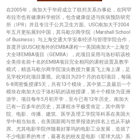
在2005年，南加大于华府成立了联邦关系办事处，在阿罕
布拉市也有健康科学校区，包含健康促进与疾病预防研究
所（IPR）并且专注于公共卫生方面。USC南加大于2004
年五月更拓展到中国，其马歇尔商学院（Marshall School
of Business）与上海交通大学安泰经济与管理学院合作，
首度开设USC校海外的EMBA课程——美国南加大—上海交
大全球EMBA项目（GEMBA），此项目采用与洛杉矶该校
全美排名前十名的EMBA项目完全相同的课程设置及教学
模式，精选马歇尔商学院顶尖教授力量直飞上海上课，足
见学校对此项目重视。此项目为20个月的在职项目，每隔
6-8周密集授课5天，共有13个模块，其中第二及最后一个
模块在南加大位于洛杉矶的该校授课，第十个模块为亚洲
游学。项目每年5月初开学，至今已有12年历史。南加大
已有一百多年的历史，其课程水平极受肯定，其中商学
院、电影、传播、建筑、医学及理工学院等科系在美国大
学中相当知名，在美国新闻与世界报道的排名上也从不缺
席。尤其电影学院伴随着好莱坞的电影工业发展，造就了
不少电影界的奇才，最著名的校友是电影《星球大战》系