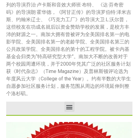
列的导演乔治·卢卡斯和音效大师班·布特、 《达·芬奇密
码》的导演朗·霍华德，《阿甘正传》的导演罗伯特·泽米吉
斯、约翰米辽士、《巧克力工厂》的导演大卫.L.沃尔普，
这些校友在功成名就后以资金赞助学校的发展，是校方丰
沛的财源之一。南加大拥有曾被评为全美国排名第一的电
影学院、全美国排名第一的老龄学院、全美国排名第三的
公共政策学院、全美国排名的第十的工程学院。被卡内基
基金会归类为“特高研究型大学”。南加大不断的改善对于
两个校园周遭环境，并于2000年凭其广泛的社区服务计划
获《时代杂志》（Time Magazine）及普林斯顿评论选为
年度风云大学（College of the Year）。约有半数的大学生
自愿参加社区服务计划，服务范围从周边的环境延伸到整
个洛杉矶。