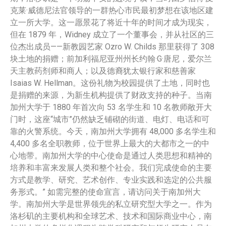
克莱·威德尼法官领导的一群热心市民最初梦想在该地区建
立一所大学。这一愿景花了将近十年的时间才成为现实，
但在 1879 年，Widney 成立了一个董事会，并从社区的三
位杰出成员——新教园艺家 Ozro W. Childs 那里获得了 308
块土地的捐赠；前加利福尼亚州州长约翰·G·唐尼，爱尔兰
天主教药剂师和商人；以及德裔犹太银行家和慈善家
Isaias W. Hellman。这份礼物为校园提供了土地，同时也
是捐赠的来源，为新生机构提供了财政支持的种子。当南
加州大学于 1880 年首次向 53 名学生和 10 名教师敞开大
门时，这座“城市”仍然缺乏铺砌的街道、电灯、电话和可
靠的火警系统。今天，南加州大学拥有 48,000 多名学生和
4,400 多名全职教师，位于世界上最大的大都市之一的中
心地带。南加州大学的中心使命是通过人类思想和精神的
培养和丰富来发展人类和整个社会。我们完成使命的主要
方式是教学、研究、艺术创作、专业实践和选定的公共服
务形式。” 如需完整的使命宣言，请访问关于南加州大
学。南加州大学是世界领先的私立研究型大学之一。作为
洛杉矶的主要机构和全球艺术、技术和国际商业中心，南