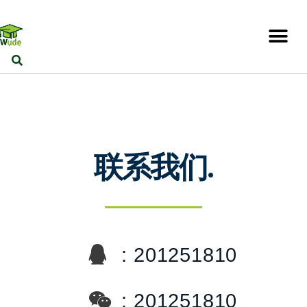
联系我们.
: 201251810
: 201251810