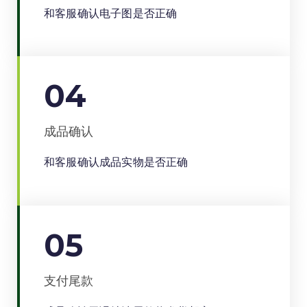
和客服确认电子图是否正确
04
成品确认
和客服确认成品实物是否正确
05
支付尾款