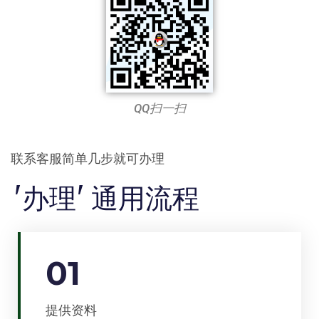
QQ扫一扫
联系客服简单几步就可办理
'办理' 通用流程
01
提供资料