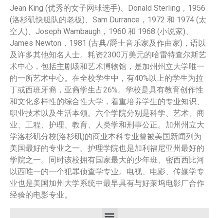
Jean King (优秀的女子网球选手)、Donald Sterling，1956
(洛杉矶快艇队的老板)、Sam Durrance，1972 和 1974 (太
空人)、Joseph Wambaugh，1960 和 1968 (小说家)、
James Newton，1981 (古典/爵士音乐家及作曲家)，语以
及许多其他知名人士。耗资2300万美元的哈雷特查尔斯艺
术中心，包括主剧场和艺术博物馆，是加州州立大学唯一
的一所艺术中心。在全校学生中，有40%以上的学生为拉
丁或西班牙裔，亚裔学生占26%。学校是具有教育创作性
和文化多样性的综合性大学，着重培养学生的专业知识、
职业技术以及生活本领。六个学院分别是科学、艺术、商
业、工程、护理、教育、人类学和刑事公正。加州州立大
学洛杉矶分校(洛杉矶)的商业本科专业曾被美国新闻列为
美国最好的专业之一。护理学院也是加利福尼亚州最好的
学院之一。同时该校拥有国家最大的少年班、密西西比河
以西唯一的一个犯罪侦查学专业。电视、电影、传媒学专
业也是美国加州大学系统中最早具有与好莱坞电影厂合作
经验的电影专业。