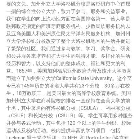
要的文凭。加州州立大学洛杉矶分校是洛杉矶市中心首屈
一指的综合性公立大学，致力于参与、服务和公益事业。
我们在学生的向上流动性方面在美国排名第一。该大学是
联邦政府指定的西班牙裔服务机构、少数民族服务机构以
及亚裔美国人和美洲原住民太平洋岛民服务机构。加州州
立大学洛杉矶分校改变了整个大洛杉矶地区的生活并促进
了繁荣的社区。我们通过参与教学、学习、奖学金、研究
和公共服务来培养和扩大学生的独特才能、多样化的生活
经历和智力，以支持他们的整体成功、福祉和更大的利
益。1857年，美国加利福尼亚州政府为普及该州大学教育
而建立了加州州立大学California State University。这个至
今已有145年历史的著名大学共有23个分校，30多万在校
生，18万教职工，是美国最大的高等学校教育系统。美国
加州州立大学在商科院校的排名一直保持在全美大学的前
十名，其中著名的有洛杉矶分校（CSULA）、福林顿分校
（CSUF）和长滩分校（CSULB）等。学生可享用多种服务
并参与各式活动，其中包括 120 个以上的学生组织、校际
运动以及校内活动。校内提供丰富的学习项目，包括
Luckman 爵士管弦乐团；由 NEH 和 Rockefeller (洛克菲