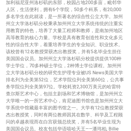
加利福尼亚州洛杉矶的东部，校园占地200多亩，毗邻华
人区，生活便利，拥有6个学院，50多个科系，有20,000
多名学生在此就读，是一所著名的综合性公立大学。加州
州立大学洛杉矶分校秉承加州州立大学系统传统的注重实
用教育的特色，培养了大量工程师和教师，是南加州地区
高等教育的核心力量。学校是具有教育创造性和文化多元
性的综合性大学，着重培养学生的专业知识、职业技术。
该校曾有12名教授荣获杰出教授奖，并有5名毕业生担任
美国国会议员。加州州立大学洛杉矶分校提供提供100种
学士学位，70多种硕士学位，2种博士学位课程。加州州
立大学洛杉矶分校的研究生护理专业被US News美国大学
排名列为全美第52位，艺术学院位列全美第60位，公共事
务学院位列全美第97位。学校耗资2,300万美元的哈雷特
查尔斯艺术中心，包括主剧场和艺术博物馆，是加州州立
大学唯一的一所艺术中心，肯尼迪图书馆也是加州州立大
学系统中馆藏最丰富的图书馆之一。大学有12位教授荣获
杰出教授奖，同时有两位教师因其在数学、科学及工程顾
问的卓越表现而在白宫获颁总统奖，并有5名毕业生现为
美国国会议员。校友包括华语嘻哈天王——潘玮柏, Billie