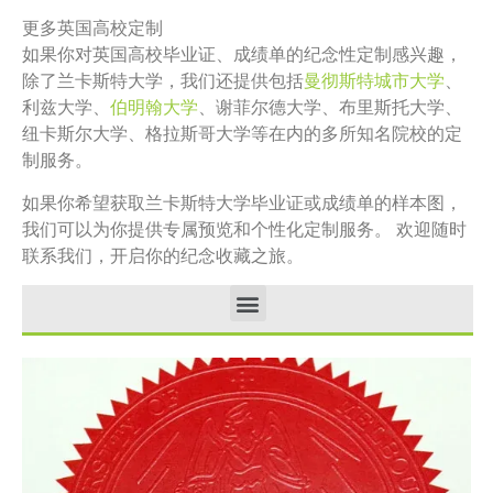
更多英国高校定制
如果你对英国高校毕业证、成绩单的纪念性定制感兴趣，
除了兰卡斯特大学，我们还提供包括
曼彻斯特城市大学
、
利兹大学、
伯明翰大学
、谢菲尔德大学、布里斯托大学、
纽卡斯尔大学、格拉斯哥大学等在内的多所知名院校的定
制服务。
如果你希望获取兰卡斯特大学毕业证或成绩单的样本图，
我们可以为你提供专属预览和个性化定制服务。 欢迎随时
联系我们，开启你的纪念收藏之旅。