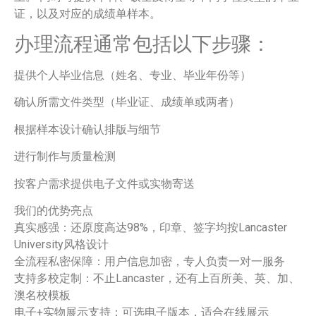
证，以及对应的成绩单样本。
办理流程通常包括以下步骤：
提供个人毕业信息（姓名、专业、毕业年份等）
确认所需文件类型（毕业证、成绩单或两者）
根据样本设计确认排版与细节
进行制作与质量检测
按客户需求提供电子文件或实物寄送
我们的优势亮点
真实感强：还原度高达98%，印章、签字均按Lancaster
University风格设计
全流程私密保障：用户信息加密，专人负责一对一服务
支持多校定制：不止Lancaster，还有上百所美、英、加、
澳名校模板
电子+实物展示支持：可选电子版本，适合在线展示