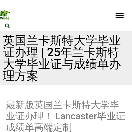
英国兰卡斯特大学毕业
证办理 | 25年兰卡斯特
大学毕业证与成绩单办
理方案
最新版英国兰卡斯特大学毕
业证办理！ Lancaster毕业证
成绩单高端定制