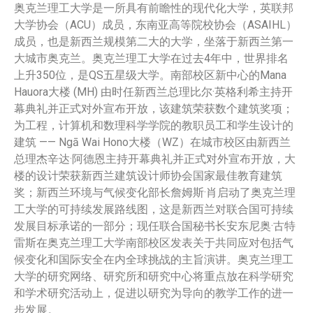
奥克兰理工大学是一所具有前瞻性的现代化大学，英联邦
大学协会（ACU）成员，东南亚高等院校协会（ASAIHL）
成员，也是新西兰规模第二大的大学，坐落于新西兰第一
大城市奥克兰。奥克兰理工大学在过去4年中，世界排名
上升350位，是QS五星级大学。南部校区新中心的Mana
Hauora大楼 (MH) 由时任新西兰总理比尔·英格利希主持开
幕典礼并正式对外宣布开放，该建筑荣获数个建筑奖项；
为工程，计算机和数理科学学院的教职员工和学生设计的
建筑 —— Ngā Wai Hono大楼（WZ）在城市校区由新西兰
总理杰辛达·阿德恩主持开幕典礼并正式对外宣布开放，大
楼的设计荣获新西兰建筑设计师协会国家最佳教育建筑
奖；新西兰环境与气候变化部长詹姆斯·肖启动了奥克兰理
工大学的可持续发展路线图，这是新西兰对联合国可持续
发展目标承诺的一部分；现任联合国秘书长安东尼奥·古特
雷斯在奥克兰理工大学南部校区发表关于共同应对包括气
候变化和国际安全在内全球挑战的主旨演讲。奥克兰理工
大学的研究网络、研究所和研究中心将重点放在科学研究
和学术研究活动上，促进以研究为导向的教学工作的进一
步发展。