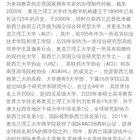
为务得教育的主营国家拥有丰富的办理制作经验。截至
2020年，奥克兰理工大学作为教学机构建立于1895年已有
长达125年的历史。于2000年，经时任新西兰总督批准被
新西兰政府正式升级为国立综合研究型大学，并更名为奥
克兰理工大学（AUT）。其中，前105年作为一所高等职业
技术学院和理工学院，后20年则作为一所综合研究型高校
培养学生及服务社会。奥克兰理工大学是一所具有前瞻性
的现代化大学，新西兰八所国立综合研究型大学之一，是
新西兰大学协会（UNZ）、英联邦大学协会（ACU）和东
南亚高等院校协会（ASAIHL）的成员之一，也是新西兰规
模第二大的高校。大学拥有5大学部，下属16所学院以及
超过60多个研究所和研究中心。在过去4年中，其世界排
名上升350位，是QS五星级大学。2020年泰晤士高等教育
世界大学排名将奥克兰理工大学列为世界前1%大学，并于
澳大拉西亚地区千禧大学中排名第1位，全球研究影响力
新西兰排名第1位，国际视野新西兰排名第1位。2011年，
奥克兰理工大学商学院获得了国际AACSB商科认证，跻身
全球排名前5%的商学院之列；同年，新西兰国家训练中心
由时任国际奥委会主席雅克·罗格博士在高性能体育中心主