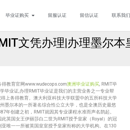
毕业证购买
留服认证
留信认证
联系我
|RMIT文凭办理|办理墨尔
官网www.wudecops.com
澳洲毕业证购买
, RMIT毕
工大学毕业证,办理RMIT毕业证是我们的主营业务之一专业帮
记得上务得教育。澳大利亚科技大学联盟中的五所科技大学
州墨尔本的一所著名综合性公立大学，也是全澳历史最悠
87年创建之初，RMIT就因其专业课程水准而声名鹊起。
此英国女王伊丽莎白二世为RMIT授予皇家（Royal）的冠
利亚唯一一所被英国皇室授予皇家衔称的大学机构。在130