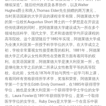
继续深造“。随后经州政府及各界协作，以及Walter
Hughes爵士和商人Thomas Elder先生捐赠的两万澳元，
当时英语国家的大学开设的课程非常有限，阿德莱德大学
的第一位校长Augustus Short 博士的一个梦想是在开设这
些传统课程的同时，把阿德莱德大学建设成为一所在多个
领域包括科学、现代文学、艺术和道德哲学均开设课程的
高等院校。这个愿望随后于1882年实现，阿德莱德大学成
为全澳大利亚第一所授予科学学位的大学。在大学成立之
初，学校非常重视女性接受教育的权利。1881年，阿德莱
德大学正式承认女性和男性在受教育方面有着同等的权
利。在英语国家里，阿德莱德大学是澳大利亚第一所，也
是继伦敦大学之后的第二所承认女性教育平等的高等院
校。在此前，女性在1876年开始与男性一起学习和上课，
有着同样有资格获得所学术学，奖项和荣誉。阿德莱德大
学第一个女学生Edith Emily Dornwell，在1885年获得理学
学位，她也是全澳大利亚第一个获得理学学士学位的女学
生。Laura Fowler在1891年获得医学学位，是第一个取得
医学学位的女学生。Ruby Davy是大学第一个在音乐中获