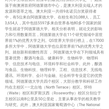
落于南澳洲首府阿德莱德市中心，是澳大利亚尖端人才的
发源和荟萃之地。澳大利亚一共得9名诺贝尔奖获得者
中，有5位来自阿德莱德大学。在校生有20,088人，员工
3,654人，其中包括5597多来自世界各地80多个国家的留
学生就读于阿德莱德大学。相关分析表明，就论文的影响
力和引用数量而言，阿德莱德大学在11个研究领域中居世
界前1%的优秀大学之列。QS世界大学排行榜上，在17000
多所大学中，阿德莱德大学也位居世界前1%的优秀大学之
列。就创新和前瞻性而言 ， 阿德莱德大学在下列领域具有
显著优势：酿酒与食品、健康科学、生物科学、物理科
学、信息技术与电信、环境科学和社会科学。此外，酿酒
与食品、生物科技、物理科学、工程、信息技术、无线电
通讯、环境科学、会计与金融、社会科学专业是它的优势
领域。阿德莱德大学共四个校区，大部分教学和科研工作
均在主校区——北台地（North Terrace）校区。怀特
（Waite）校区和罗斯沃西（Roseworthy）校区分别位于
主校区以南8公里及50公里处，主要从事农学的相关教学
与研究。此外，澳大利亚国家葡萄酒中心（The National