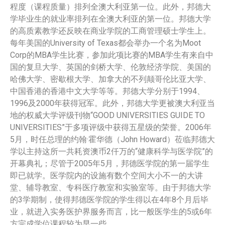
程度（课程质量）排列全澳大利亚第一位。此外，邦德大
学毕业生的就业率排列在全澳大利亚的第一位。邦德大学
的高质素教学还反映在商业学院的工商管理硕士学生上。
每年美国的University of Texas都会举办一个名为Moot
Corp的MBA学生比赛，参加此项比赛的MBA学生有来自中
国的复旦大学、英国的剑桥大学、伦敦经济学院、美国的
哈佛大学、密歇根大学、加拿大的不列颠哥伦比亚大学、
中国香港的香港中文大学等等。邦德大学分别于1994、
1996及2000年获得冠军。此外，邦德大学更被澳大利亚当
地的权威大学评级刊物“GOOD UNIVERSITIES GUIDE TO
UNIVERSITIES”于多项评级中获得五星级的荣誉。2006年
5月，时任总理的约翰·霍华德（John Howard）莅临邦德大
学以主持这所一共耗资澳币2仟万的“健康科学与医学院”的
开幕典礼；尽管于2005年5月，邦德医学院的第一届学生
即已就学。医学院内的设施有数个空间大小不一的大讲
堂、辅导教室、专科医疗教室和实验室等。由于邦德大学
的3学期制，使得邦德医学院的学生得以在4年8个月后毕
业，就进入实务医护界服务而言，比一般医学生的5或6年
方完成学位课程较为早一些。