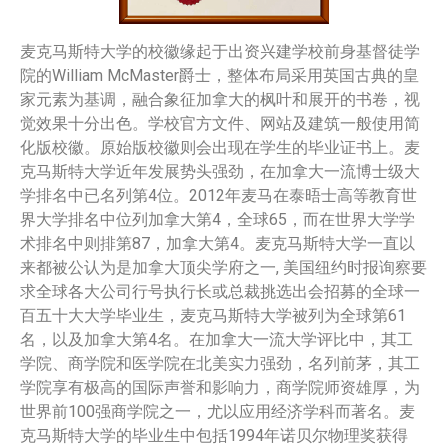
麦克马斯特大学的校徽缘起于出资兴建学校前身基督徒学
院的William McMaster爵士，整体布局采用英国古典的皇
家元素为基调，融合象征加拿大的枫叶和展开的书卷，视
觉效果十分出色。学校官方文件、网站及建筑一般使用简
化版校徽。原始版校徽则会出现在学生的毕业证书上。麦
克马斯特大学近年发展势头强劲，在加拿大一流博士级大
学排名中已名列第4位。2012年麦马在泰晤士高等教育世
界大学排名中位列加拿大第4，全球65，而在世界大学学
术排名中则排第87，加拿大第4。麦克马斯特大学一直以
来都被公认为是加拿大顶尖学府之一, 美国纽约时报询察要
求全球各大公司行号执行长或总裁挑选出会招募的全球一
百五十大大学毕业生，麦克马斯特大学被列为全球第61
名，以及加拿大第4名。在加拿大一流大学评比中，其工
学院、商学院和医学院在北美实力强劲，名列前茅，其工
学院享有极高的国际声誉和影响力，商学院师资雄厚，为
世界前100强商学院之一，尤以应用经济学科而著名。麦
克马斯特大学的毕业生中包括1994年诺贝尔物理奖获得