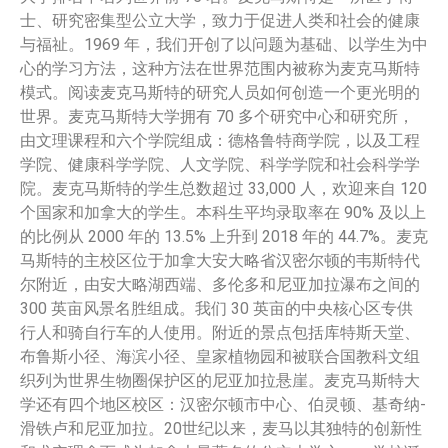
士、研究密集型公立大学，致力于促进人类和社会的健康
与福祉。1969 年，我们开创了以问题为基础、以学生为中
心的学习方法，这种方法在世界范围内被称为麦克马斯特
模式。阅读麦克马斯特的研究人员如何创造一个更光明的
世界。麦克马斯特大学拥有 70 多个研究中心和研究所，
由文理课程和六个学院组成：德格鲁特商学院，以及工程
学院、健康科学学院、人文学院、科学学院和社会科学学
院。麦克马斯特的学生总数超过 33,000 人，欢迎来自 120
个国家和加拿大的学生。本科生平均录取率在 90% 及以上
的比例从 2000 年的 13.5% 上升到 2018 年的 44.7%。麦克
马斯特的主校区位于加拿大安大略省汉密尔顿的韦斯特代
尔附近，由安大略湖西端、多伦多和尼亚加拉瀑布之间的
300 英亩风景名胜组成。我们 30 英亩的中央核心区专供
行人和骑自行车的人使用。附近的景点包括库特斯天堂、
布鲁斯小径、海滨小径、皇家植物园和被联合国教科文组
织列为世界生物圈保护区的尼亚加拉悬崖。麦克马斯特大
学还有四个地区校区：汉密尔顿市中心、伯灵顿、基奇纳-
滑铁卢和尼亚加拉。20世纪以来，麦马以其独特的创新性