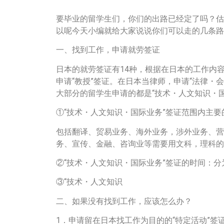
要毕业的留学生们，你们的出路已经定了吗？估
以呢今天小编就给大家说说你们可以走的几条路
一、找到工作，申请就劳签证
日本的就劳签证有14种，根据在日本的工作内
申请“教授”签证。在日本当律师，申请“法律・
大部分的留学生申请的都是“技术・人文知识・
①“技术・人文知识・国际业务”签证范围内主要
包括翻译、贸易业务、海外业务，涉外业务、营
务、宣传、金融、咨询业等需要用文科，理科的
②“技术・人文知识・国际业务”签证的时间：分为
③“技术・人文知识
客服办理
联系客服办理
二、如果没有找到工作，应该怎么办？
1．申请留在日本找工作为目的的“特定活动”签