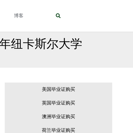
们
博客
6年纽卡斯尔大学
美国毕业证购买
英国毕业证购买
澳洲毕业证购买
荷兰毕业证购买