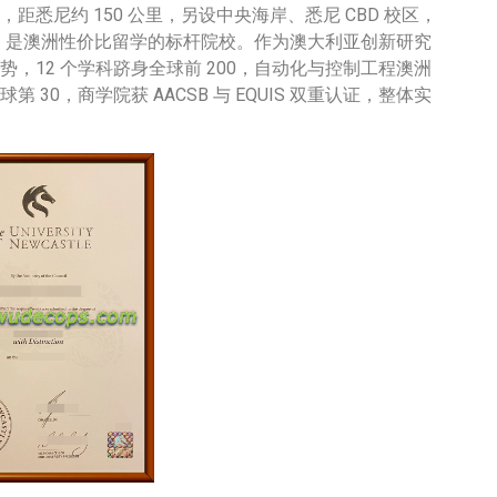
悉尼约 150 公里，另设中央海岸、悉尼 CBD 校区，
227 位，是澳洲性价比留学的标杆院校。作为澳大利亚创新研究
，12 个学科跻身全球前 200，自动化与控制工程澳洲
第 30，商学院获 AACSB 与 EQUIS 双重认证，整体实
联系客服办理