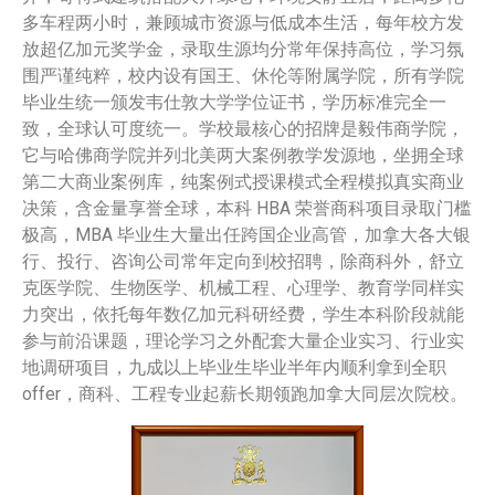
多车程两小时，兼顾城市资源与低成本生活，每年校方发
放超亿加元奖学金，录取生源均分常年保持高位，学习氛
围严谨纯粹，校内设有国王、休伦等附属学院，所有学院
毕业生统一颁发韦仕敦大学学位证书，学历标准完全一
致，全球认可度统一。学校最核心的招牌是毅伟商学院，
它与哈佛商学院并列北美两大案例教学发源地，坐拥全球
第二大商业案例库，纯案例式授课模式全程模拟真实商业
决策，含金量享誉全球，本科 HBA 荣誉商科项目录取门槛
极高，MBA 毕业生大量出任跨国企业高管，加拿大各大银
行、投行、咨询公司常年定向到校招聘，除商科外，舒立
克医学院、生物医学、机械工程、心理学、教育学同样实
力突出，依托每年数亿加元科研经费，学生本科阶段就能
参与前沿课题，理论学习之外配套大量企业实习、行业实
地调研项目，九成以上毕业生毕业半年内顺利拿到全职
offer，商科、工程专业起薪长期领跑加拿大同层次院校。